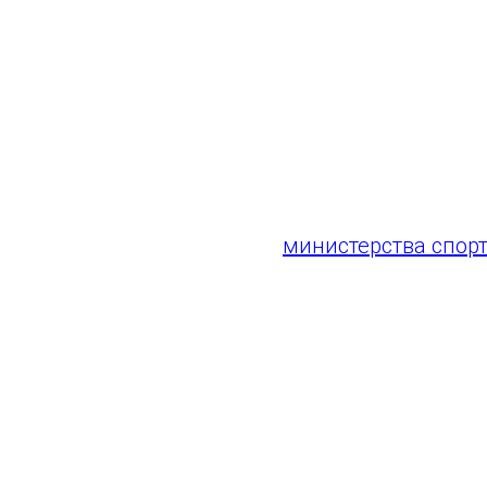
На все возникающи
8(846) 933-41-55
С наступающим 202
Мероприятие орга
министерства спор
ГАУ СО "Самара Арена"