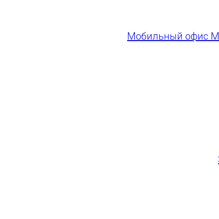
оформить на стади
Мобильный офис 
открывается за 4 ча
Для оформления ка
паспорт;
для детей до 14 лет
Подробнее о матче
Всех болельщиков 
ГАУ СО "Самара Арена"