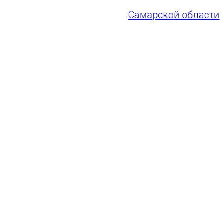
Фото предоставлен
Самарской области
ГАУ СО "Самара Арена"