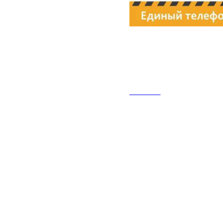
16.02.2026
Осторожно, 
НОВОСТИ
При оттепели снег 
Это резко повышает
масса при сходе с
Будь внимателен: с
МЧС России напоми
не игнорируй п