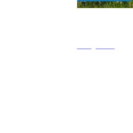
2024-06-12 09:56
С Днём Росс
АФИША
НОВОСТИ
Огромной гордость
том, что мы жители
родного дома, нас 
всех и заставляет 
От каждого из нас, 
экономическое и с
Мы искренне поздр