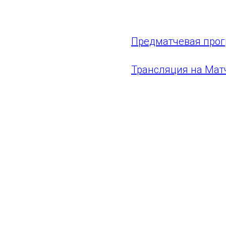
Напоминаем, что д
Предматчевая про
Трансляция на Мат
Мы скучали!
ГАУ СО "Самара Арена"