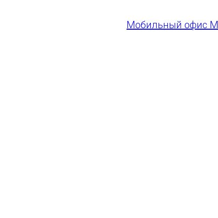
Мобильный офис 
открывается за 4 ча
Документы, которы
болельщика:
• паспорт
• для детей до 14 л
Билеты на матч в д
откроются за 3 часа
Приходите на футбо