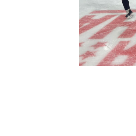
2024-05-29 19:08
В Самаре ст
хоккею с ш
Участниками
участники С