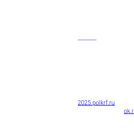
мы снова м
составе Бес
НОВОСТИ
С 23 апреля по 6 м
онлайн-шествии.
Загрузить фото вет
2025.polkrf.ru
и в м
Одноклассники
ok.