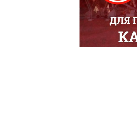
2024-11-29 10:54
30 ноября н
Арена" сост
Российской 
АФИША
"Акрон" принимает 