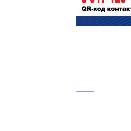
2024-12-12 10:51
Ты молод? 
будущем? С
Родине?
НОВОСТИ
❗ Тогда военная сл
при заключении ко
– 2 000 000 рублей
заработать от 4 500