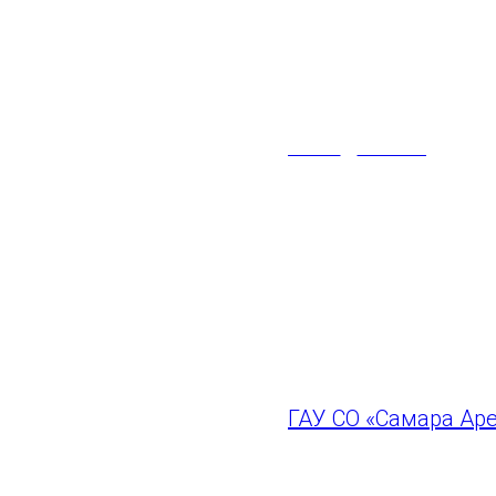
Уважаемые 
видов спорт
АФИША
НОВОСТИ
Обращаем ваше вни
проведением футбо
Мы возобновим рабо
Приглашаем на фут
ГАУ СО «Самара Ар
ГАУ СО "Самара Арена"