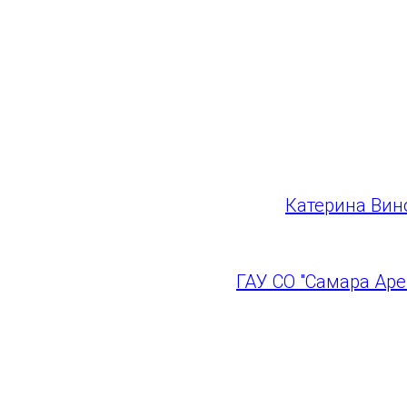
По всем вопросам м
СКК "Дворец Спорт
8(846) 933-42-03 Ю
Стадион "Солидарно
8(846) 933-40-06 Ю
Фото:
Катерина Вин
ГАУ СО "Самара Аре
ГАУ СО "Самара Арена"