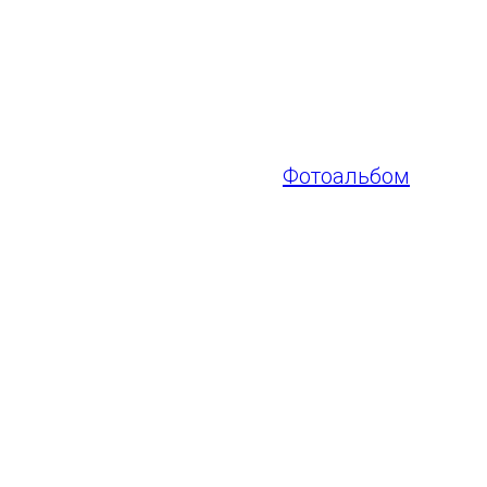
На самарском льду 
числе семь команд 
Поздравляем всех 
наградами и желае
Фотоальбом
ГАУ СО "Самара Арена"