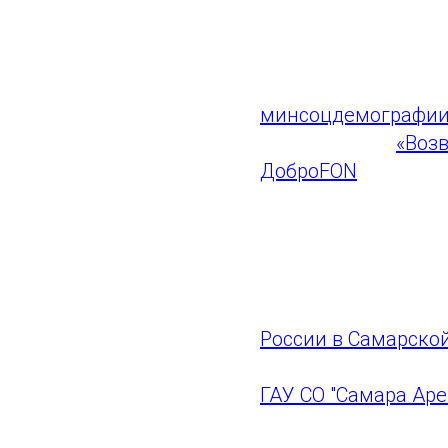
благотворительной
выпускник первого
Турнир прошел пр
минсоцдемографии
области СРОО
«Воз
ДоброFON
и благот
Команды в упорной 
не имеют преград и
Фото предоставле
России в Самарско
ГАУ СО "Самара Аре