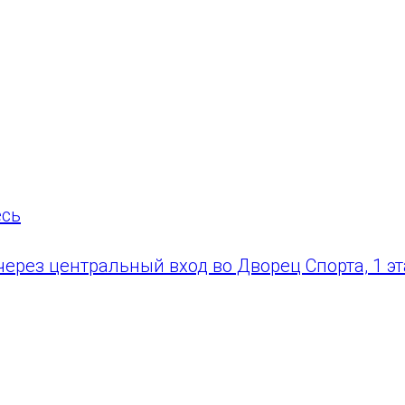
30 руб.
ть сеанса 1 час.
страции необходимо заполнить на всех участн
я детей. Количество мест ограничено.
есь
через центральный вход во Дворец Спорта, 1 эт
и коньки!
но!