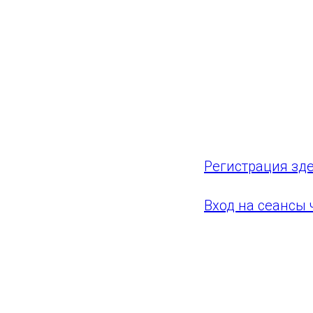
Вход платный: 3
Продолжительнос
Форму для реги
катания, включа
Регистрация зд
Вход на сеансы 
Не забудьте сво
Спорт - это мод