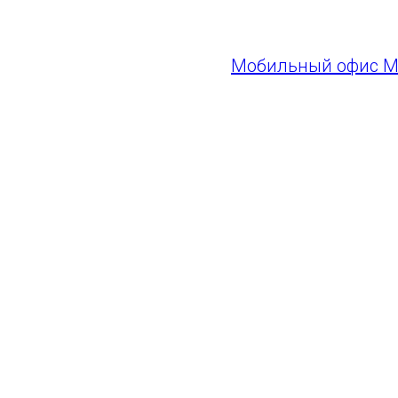
В день матча Карт
Мобильный офис 
открывается за 4 ча
При себе необходим
паспорт;
для детей до 1
Всех болельщиков 
ГАУ СО "Самара Арена"