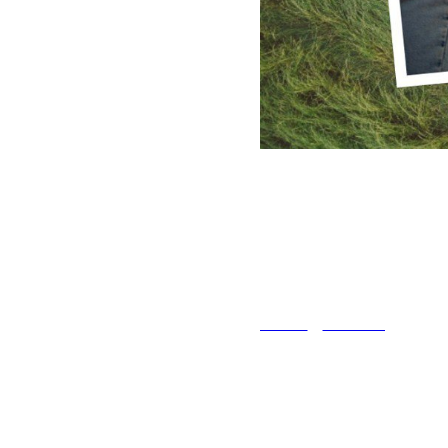
2024-07-08 20:10
Сегодня в Р
и верности.
АФИША
НОВОСТИ
Семья – самое важн
поддержку, заботу,