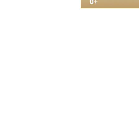
2024-10-14 17:26
УФНС России
начале мас
уведомлени
Пользователи элек
налогоплательщика
налогоплательщика
письмом по почте.
Утвержденная фор
сведения: