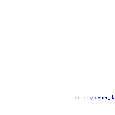
Именно общее с
лицо, осуществ
управления, пр
предоставления
общим имуществ
На обновленном
доступно описа
собственников.
Также запущена 
информация о п
собственников 
dom.ru/owner_d
ГАУ СО "Самара Арена"