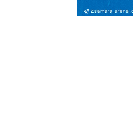
2024-01-19 09:24
День матча
АФИША
НОВОСТИ
ЦСК ВВС / ИЖСТАЛ
🗓️19.01
⏰19:00
📍СКК «Дворец Спо
Трансляция: https:
access_key=e674d7