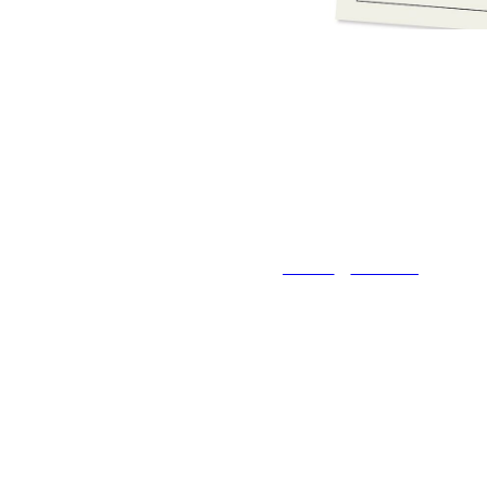
2024-01-29 13:36
15 декабря 
"Всей семье
👨‍👩‍👦
АФИША
НОВОСТИ
Суть проекта прост
своими достижения
хештэгом #всейсемь
ужин, сходить в му
Принять участие м