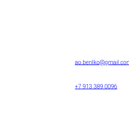
• заезд на скейтах –
• заезд на велосипед
Контактная информ
E-mail
ao.berilko@gmail.co
Телефон
+7 913 389 0096
ГАУ СО "Самара Арена"