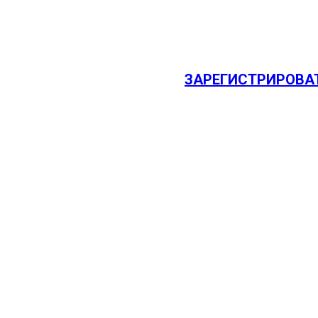
на скейте, лыжерол
Чтобы подать заявк
ЗАРЕГИСТРИРОВА
Условия участия:
• возраст участников
• участнику необхо
подать заявку на у
• необходимо подго
медицинскую справ
не позднее, чем за 
достигших 18 лет, 