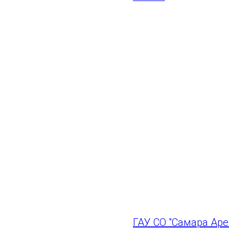
Дорогие друзья! П
праздников – Днём
любим, создаем се
День России
– симв
национальной горд
многовековых тради
Память о героическ
что объединяет ми
Пусть каждый день
счастья и благопо
ГАУ СО "Самара Ар