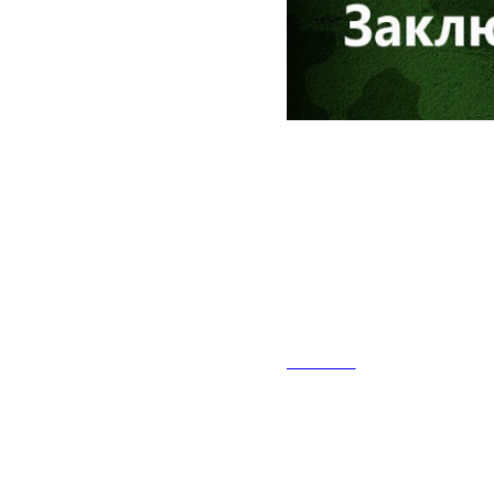
2024-12-05 21:11
В министерс
работает ко
контракту.
НОВОСТИ
Получить ответы на
8 917 123 11 77