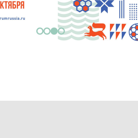
ародного спортивного форума
я держава»