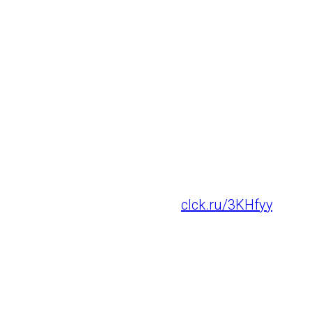
занятости населени
8 (800) 302-15-44
Министерство труда
8 (846) 263-70-43
Территориальные ц
clck.ru/3KHfyy
.
Присоединяйтесь!
ГАУ СО "Самара Арена"