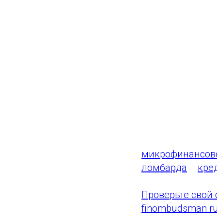
и деньги на экс
обращения до п
Ваши обращения
дней (по спора
накоплений, – 2
Решение финанс
финансовой орг
Вы можете пода
микрофинансов
ломбарда
и
кре
Проверьте свой
finombudsman.r