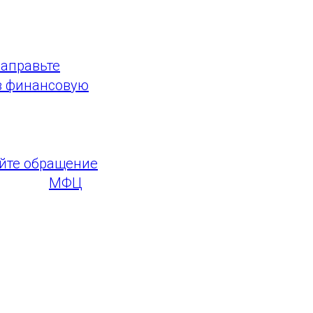
лько простых
аправьте
в финансовую
ер, денежный)
йте обращение
 через
МФЦ