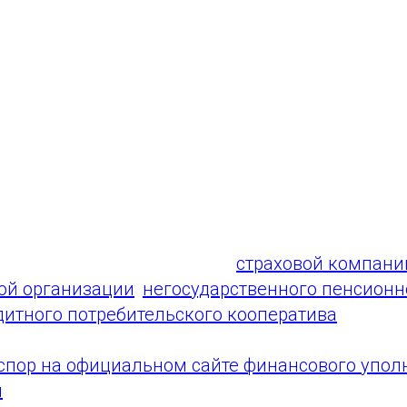
пертизы и юристов. Вся процедура бесплатная:
ринятия решения.
 финансовый уполномоченный рассматривает
м, связанным с неправомерным переводом пе
0 рабочих дней) – без вашего визита. Никуда н
ового уполномоченного обязательно для исп
анизацией.
ть обращение в отношении
страховой компани
ой организации
,
негосударственного пенсионн
дитного потребительского кооператива
.
 спор на официальном сайте финансового упо
u
: подлежит ли он рассмотрению финансовым