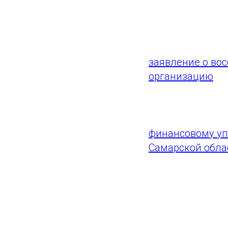
уполномоченным
вопросов.
Перед подачей
заявление о во
организацию
, 
спор.
Если спор с фи
финансовому уп
Самарской обла
Более подробн
ГАУ СО "Самара Арена"