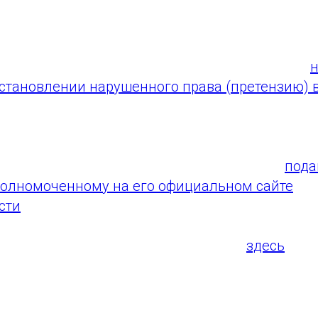
? Это можно сделать, ответив всего на неско
 обращения финансовому уполномоченному –
н
сстановлении нарушенного права (претензию) 
с которой у вас возник имущественный (наприм
нансовой организацией не урегулирован –
пода
олномоченному на его официальном сайте
или
сти
.
ую информацию вы можете получить
здесь
.