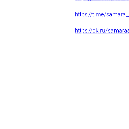
https://t.me/samara_
https://ok.ru/samaraa
ГАУ СО "Самара Арена"