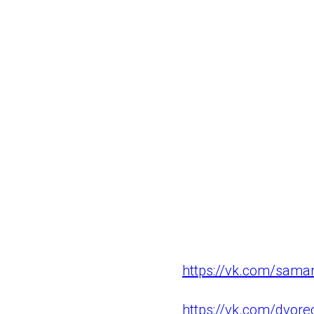
В новогодние каник
стадиону «Солидарн
доступны массовые 
планет, новогодние
На 4 аллее рядом 
гуманитарной помо
Актуальная информа
мастер-классы раз
ВКонтакте, Однокла
https://vk.com/samar
https://vk.com/dvor