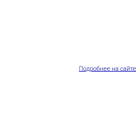
спортсменов Олимп
Национального Оли
Помимо традиционн
инновационных видо
«Фиджитал-спорт: 
который сочетает 
Подробнее на сайте
ГАУ СО "Самара Арена"