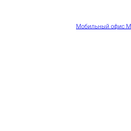
В день матча Карт
Мобильный офис 
открывается за 4 ча
При себе необходим
паспорт;
для детей до 14 лет
Всех болельщиков 
ГАУ СО "Самара Арена"